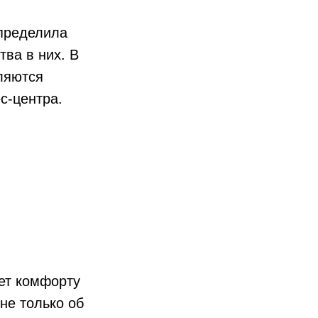
определила
ва в них. В
ляются
с-центра.
ет комфорту
не только об