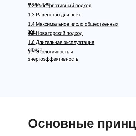
компании
1.2 Консервативный подход
1.3 Равенство для всех
1.4 Максимальное число общественных
зон
1.5 Новаторский подход
1.6 Длительная эксплуатация
офиса
1.7 Экологичность и
энергоэффективность
Основные принц