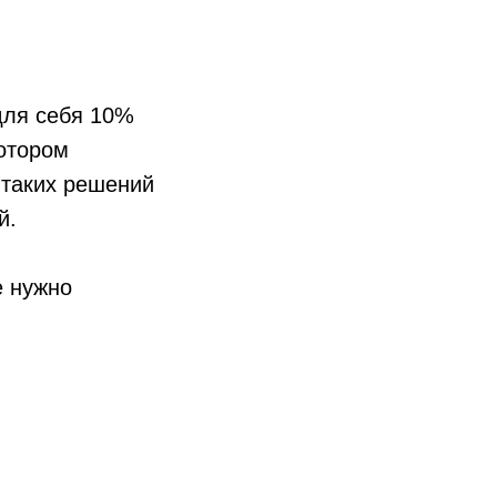
для себя 10%
котором
 таких решений
й.
е нужно