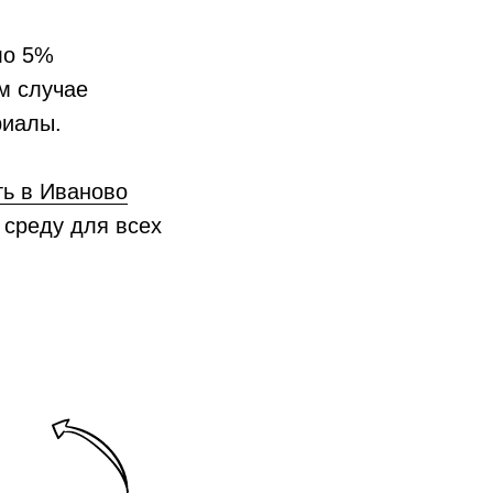
ло 5%
м случае
риалы.
ь в Иваново
 среду для всех