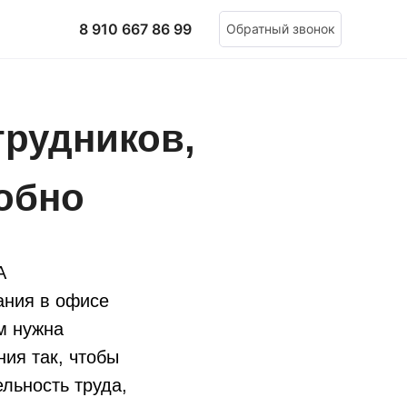
8 910 667 86 99
Обратный звонок
трудников,
обно
А
ания в офисе
м нужна
ия так, чтобы
льность труда,